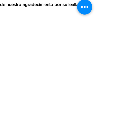
de nuestro agradecimiento por su lealtad.
DATOS DE CONTACTO
Teléfono/WhatsApp:
55 2517 0924
Sitio web:
www.centroecuestrecavallia.com
Correo electrónico:
centroecuestrecavallia@gmail.com
Redes Sociales:
Facebook:
/cavalliastables
Instagram:
@cavalliastables
Dirección:
C. Morelos 90, Santa Cruz Xochitepec,
Xochimilco, 16100, Ciudad de México
¡Estamos aquí para responder a tus preguntas y
proporcionar toda la información que necesitas!