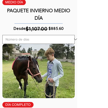
MEDIO DÍA
PAQUETE INVIERNO MEDIO
DÍA
$1,107.00
Precio
Precio de oferta
Desde
$885.60
DÍA COMPLETO