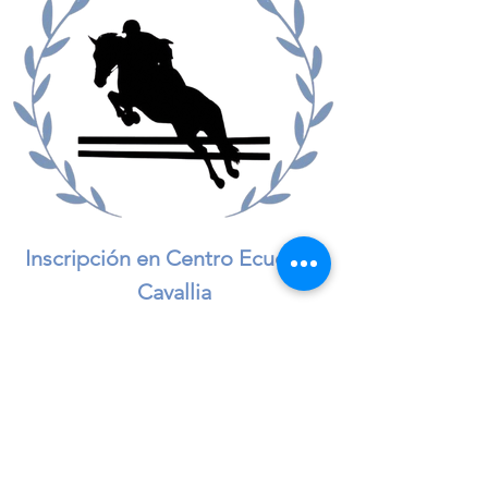
Inscripción en Centro Ecuestre
Cavallia
Precio
$3,000.00