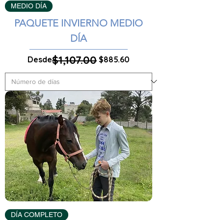
MEDIO DÍA
PAQUETE INVIERNO MEDIO
DÍA
$1,107.00
Precio
Precio de oferta
Desde
$885.60
DÍA COMPLETO